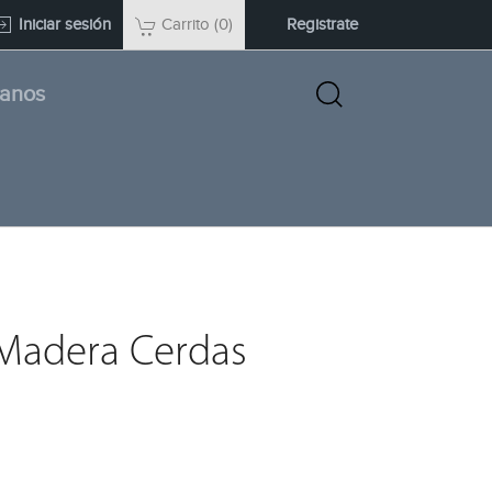
Iniciar sesión
Registrate
Carrito
(0)
tanos
 Madera Cerdas