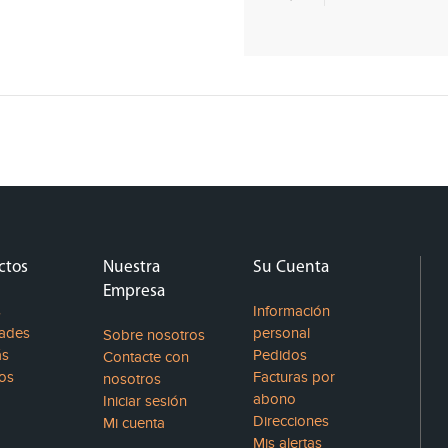
ctos
Nuestra
Su Cuenta
Empresa
s
Información
ades
personal
Sobre nosotros
ás
Pedidos
Contacte con
os
Facturas por
nosotros
abono
Iniciar sesión
Direcciones
Mi cuenta
Mis alertas