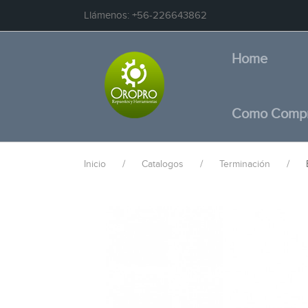
Llámenos:
+56-226643862
Home
Como Comp
Inicio
Catalogos
Terminación